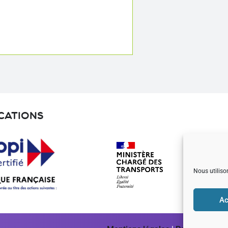
ications
Nous utiliso
Ac