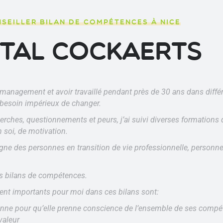
SEILLER BILAN DE COMPÉTENCES À NICE
tal COCKAERTS
management et avoir travaillé pendant près de 30 ans dans diffé
 le besoin impérieux de changer.
rches, questionnements et peurs, j’ai suivi diverses formations 
n soi, de motivation.
ne des personnes en transition de vie professionnelle, personnel
des bilans de compétences.
ment importants pour moi dans ces bilans sont:
nne pour qu’elle prenne conscience de l’ensemble de ses compé
valeur