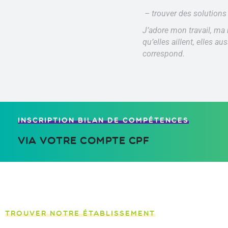
– trouver des solutions
J’adore mon travail, ma 
qu’elles aillent, elles au
correspond.
INSCRIPTION BILAN DE COMPÉTENCES
via votre compte CPF
TROUVER NOTRE ÉTABLISSEMENT