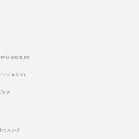
rents secteurs
de coaching,
le et
tences et